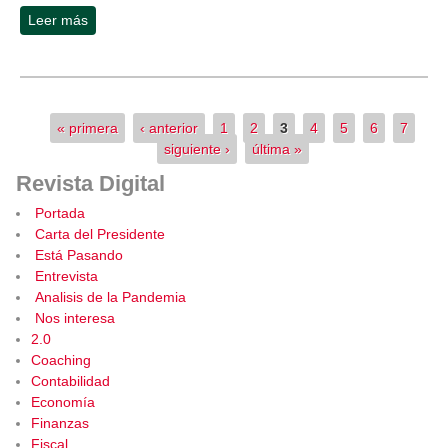
Leer más
sobre "La medicina será personalizada y regenerativa"
Páginas
« primera
‹ anterior
1
2
3
4
5
6
7
siguiente ›
última »
Revista Digital
Portada
Carta del Presidente
Está Pasando
Entrevista
Analisis de la Pandemia
Nos interesa
2.0
Coaching
Contabilidad
Economía
Finanzas
Fiscal