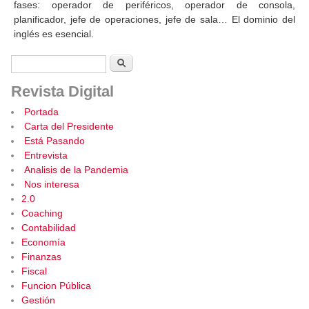
fases: operador de periféricos, operador de consola,
planificador, jefe de operaciones, jefe de sala… El dominio del
inglés es esencial.
Formulario de búsqueda
Buscar
Revista Digital
Portada
Carta del Presidente
Está Pasando
Entrevista
Analisis de la Pandemia
Nos interesa
2.0
Coaching
Contabilidad
Economía
Finanzas
Fiscal
Funcion Pública
Gestión