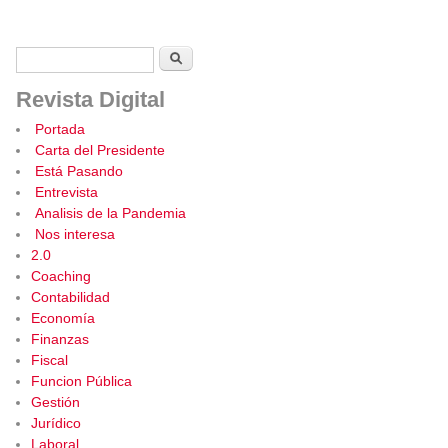
Formulario de búsqueda
Buscar
Revista Digital
Portada
Carta del Presidente
Está Pasando
Entrevista
Analisis de la Pandemia
Nos interesa
2.0
Coaching
Contabilidad
Economía
Finanzas
Fiscal
Funcion Pública
Gestión
Jurídico
Laboral