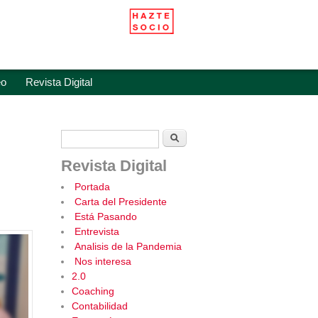
eo
Revista Digital
Formulario de búsqueda
Buscar
Revista Digital
Portada
Carta del Presidente
Está Pasando
Entrevista
Analisis de la Pandemia
Nos interesa
2.0
Coaching
Contabilidad