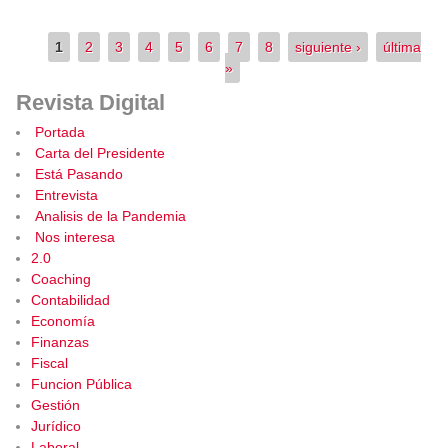
Páginas
1
2
3
4
5
6
7
8
siguiente ›
última
»
Revista Digital
Portada
Carta del Presidente
Está Pasando
Entrevista
Analisis de la Pandemia
Nos interesa
2.0
Coaching
Contabilidad
Economía
Finanzas
Fiscal
Funcion Pública
Gestión
Jurídico
Laboral